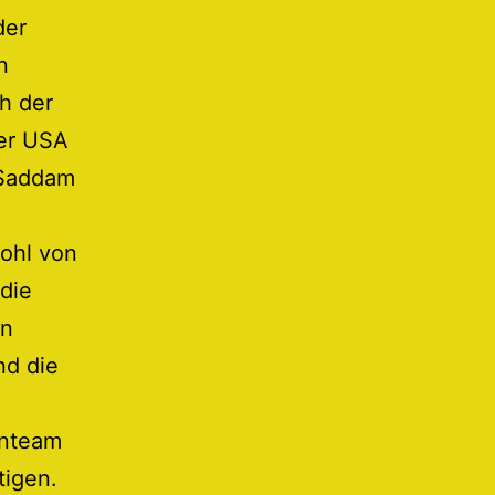
der
n
h der
der USA
 Saddam
wohl von
die
en
nd die
enteam
tigen.