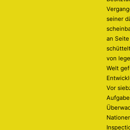
Vergang
seiner d
scheinba
an Seite
schüttel
von lege
Welt gef
Entwickl
Vor sieb
Aufgabe 
Überwac
Nationen
Inspect