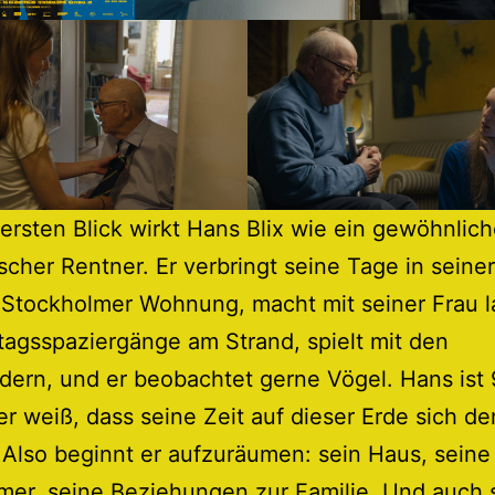
ersten Blick wirkt Hans Blix wie ein gewöhnlich
cher Rentner. Er verbringt seine Tage in seiner
 Stockholmer Wohnung, macht mit seiner Frau 
agsspaziergänge am Strand, spielt mit den
dern, und er beobachtet gerne Vögel. Hans ist
 er weiß, dass seine Zeit auf dieser Erde sich 
 Also beginnt er aufzuräumen: sein Haus, seine
mer, seine Beziehungen zur Familie. Und auch 