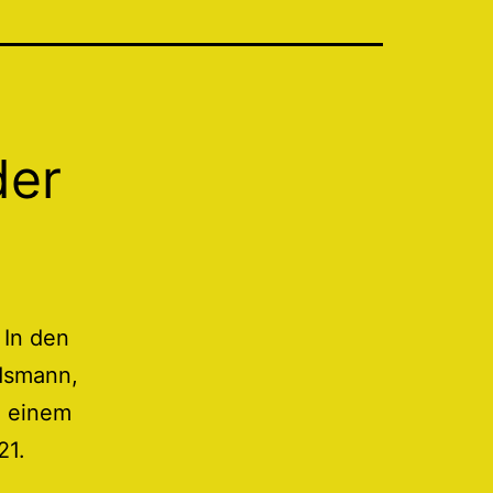
der
 In den
ndsmann,
u einem
21.