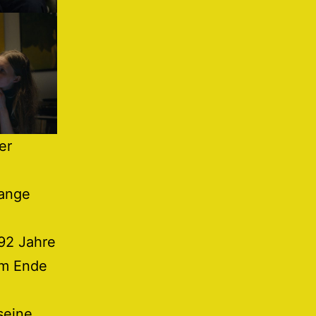
er
lange
 92 Jahre
dem Ende
seine