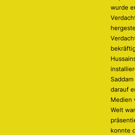
wurde er
Verdach
hergeste
Verdacht
bekräfti
Hussains
installi
Saddam H
darauf e
Medien v
Welt war
präsenti
konnte d