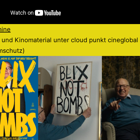
mine
 und Kinomaterial unter cloud punkt cineglobal
mschutz)