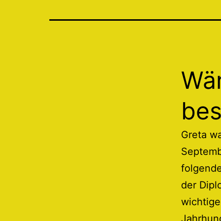
Wär
bes
Greta wa
Septembe
folgende
der Dipl
wichtige
Jahrhund