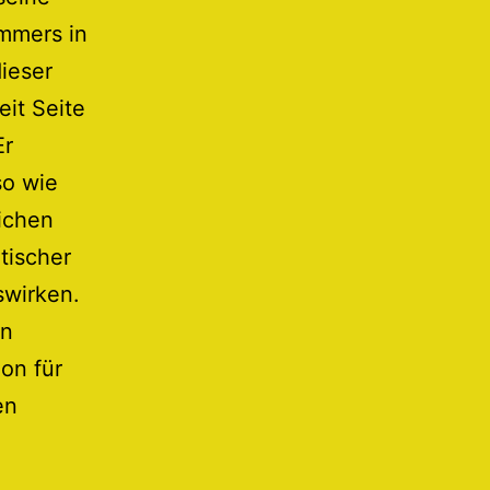
mmers in
ieser
eit Seite
Er
so wie
ichen
tischer
swirken.
en
ion für
en