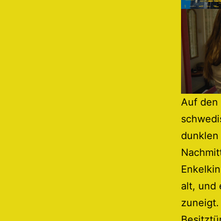
Auf den 
schwedis
dunklen
Nachmitt
Enkelkin
alt, und
zuneigt.
Besitztü