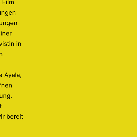
 Film
lungen
tungen
iner
istin in
h
 Ayala,
ffnen
rung.
t
r bereit