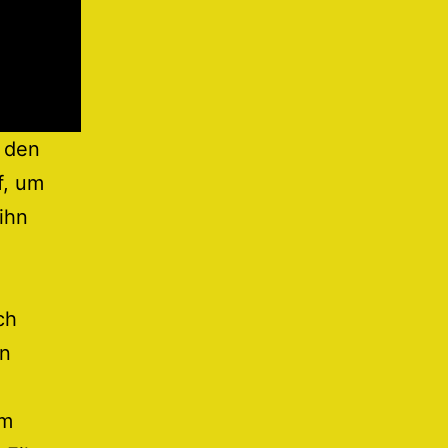
n den
f, um
 ihn
ch
en
em