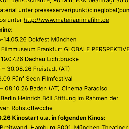
 von Jens Schanze, 90 Min, FSK beantragt ab 0
terial unter presseserver(punkt)cineglobal(pu
fos unter
http://www.materiaprimafilm.de
mine:
6-14.05.26 Dokfest München
6 Filmmuseum Frankfurt GLOBALE PERSPEKTIV
-19.07.26 Dachau Lichtbrücke
 – 30.08.26 Freistadt (AT)
.09 Fünf Seen Filmfestival
 – 08.10.26 Baden (AT) Cinema Paradiso
 Berlin Heinrich Böll Stiftung im Rahmen der
tiven Rohstoffwoche
.26 Kinostart u.a. in folgenden Kinos:
 Breitwand, Hamburg 3001, München Theatiner,