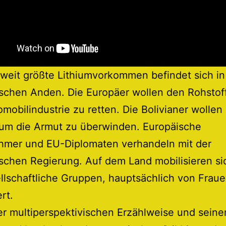
weit größte Lithiumvorkommen befindet sich i
ischen Anden. Die Europäer wollen den Rohstof
omobilindustrie zu retten. Die Bolivianer wollen
 um die Armut zu überwinden. Europäische
hmer und EU-Diplomaten verhandeln mit der
ischen Regierung. Auf dem Land mobilisieren si
ellschaftliche Gruppen, hauptsächlich von Frau
rt.
er multiperspektivischen Erzählweise und sein