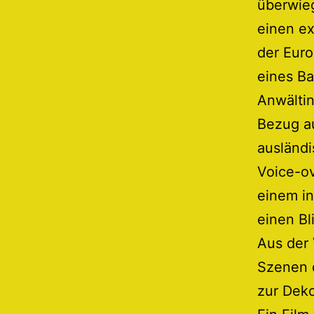
überwieg
einen ex
der Euro
eines Ba
Anwältin
Bezug au
ausländ
Voice-o
einem in
einen Bl
Aus der
Szenen d
zur Deko