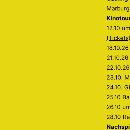
Marburg 
Kinotou
12.10 u
(Tickets
18.10.26
21.10.2
22.10.26
23.10. M
24.10. 
25.10 B
26.10 um
28.10 R
Nachspi