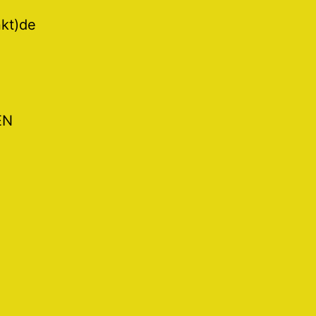
nkt)de
EN