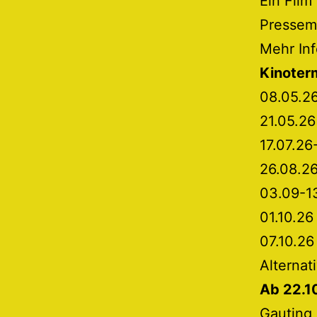
Ein Film
Pressema
Mehr In
Kinoter
08.05.2
21.05.2
17.07.26
26.08.26
03.09-13
01.10.26
07.10.26
Alterna
Ab 22.10
Gauting