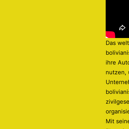
Das welt
bolivian
ihre Aut
nutzen,
Unterne
bolivian
zivilges
organisie
Mit sein