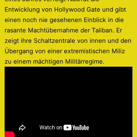
Entwicklung von Hollywood Gate und gibt
einen noch nie gesehenen Einblick in die
rasante Machtübernahme der Taliban. Er
zeigt ihre Schaltzentrale von innen und den
Übergang von einer extremistischen Miliz
zu einem mächtigen Militärregime.