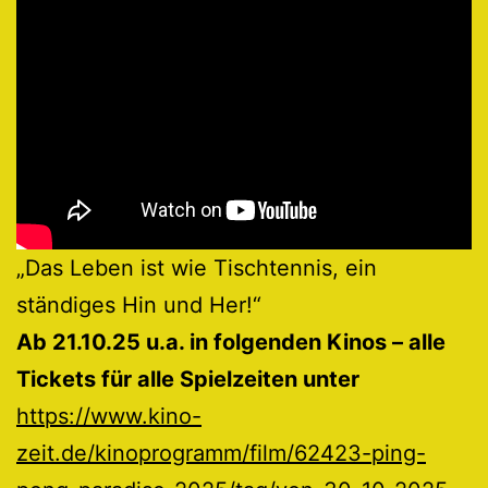
„Das Leben ist wie Tischtennis, ein
ständiges Hin und Her!“
Ab 21.10.25 u.a. in folgenden Kinos – alle
Tickets für alle Spielzeiten unter
https://www.kino-
zeit.de/kinoprogramm/film/62423-ping-